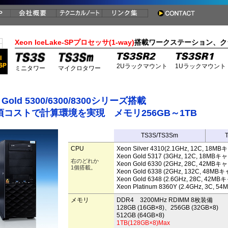
Xeon IceLake-SPプロセッサ(1-way)
搭載ワークステーション、ク
2Uラックマウント
1Uラックマウント
ミニタワー
マイクロタワー
 Gold 5300/6300/8300シリーズ搭載
頃コストで計算環境を実現 メモリ256GB～1TB
TS3S/TS3Sm
CPU
Xeon Silver 4310(2.1GHz, 12C, 18
Xeon Gold 5317 (3GHz, 12C, 18MB
右のどれか
Xeon Gold 6330 (2GHz, 28C, 42MB
1個搭載。
Xeon Gold 6338 (2GHz, 132C, 48M
Xeon Gold 6348 (2.6GHz, 28C, 42
Xeon Platinum 8360Y (2.4GHz, 3C,
メモリ
DDR4 3200MHz RDIMM 8枚装備
128GB (16GB×8)、256GB (32GB×8)
512GB (64GB×8)
1TB(128GB×8)Max