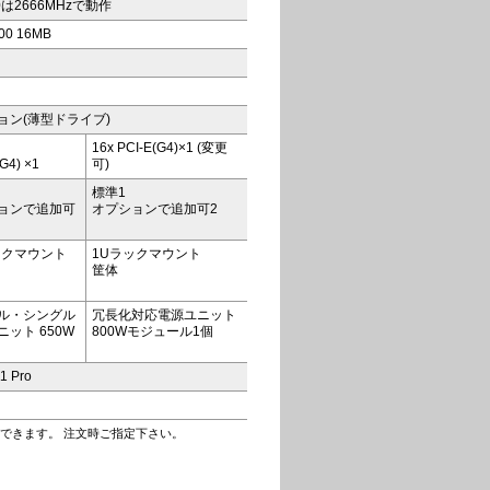
310は2666MHzで動作
00 16MB
ョン(薄型ドライブ)
16x PCI-E(G4)×1 (変更
G4) ×1
可)
標準1
ョンで追加可
オプションで追加可2
ックマウント
1Uラックマウント
筐体
ル・シングル
冗長化対応電源ユニット
ット 650W
800Wモジュール1個
1 Pro
できます。 注文時ご指定下さい。