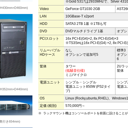
※Gold 5317は2933MHzで、Silver 4
H430mm×D460mm)
Video
GeForce GT1030 2GB
AST26
LAN
10GBase-T x2port
HDD
SATA3 2TB 1基 ※1TBも可
DVD
DVDマルチドライブ 1基
オプシ
PCIスロット
16x PCI-E(G4)×2, 8x PCI-E(G4)×3
※TS3Smは16x PCI-E(G4) ×2, 8x PCI-E(
リムーバブル
なし
標準3
HDケース
オプションで追加可5
オプシ
6
筐体
タワー
2Uラ
(低騒音仕様)
筐体
ミニ/マイクロ
電源ユニット
シンプル・シングル
シンプ
電源ユニット850W (PS2タイ
電源ユニ
H352mm×D440mm)
プ)
OS
Linux (Rocky,ubuntu,RHEL)、Windows1
定価 (税別)
570,000円～
※
ラックマウント機はコンソールポートを前面に設けることが
奥行き654mm)