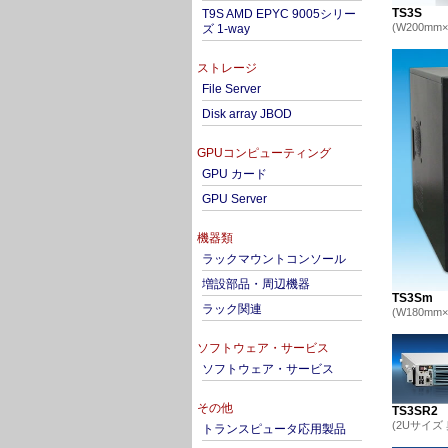
TS3S
T9S AMD EPYC 9005シリー
(W200mm×
ズ 1-way
ストレージ
File Server
Disk array JBOD
GPUコンピューティング
GPU カード
GPU Server
機器類
ラックマウントコンソール
増設部品・周辺機器
TS3Sm
ラック関連
(W180mm×
ソフトウェア・サービス
ソフトウェア・サービス
その他
TS3SR2
(2Uサイズ 
トランスピュータ応用製品