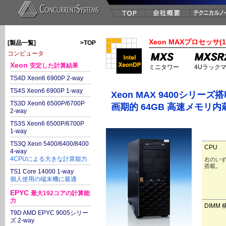
Xeon MAXプロセッサ(1
[製品一覧]
>TOP
コンピュータ
Xeon
安定した計算結果
ミニタワー
4Uラック
TS4D Xeon6 6900P 2-way
TS4S Xeon6 6900P 1-way
Xeon MAX 9400シリーズ
TS3D Xeon6 6500P/6700P
画期的 64GB 高速メモリ内
2-way
TS3S Xeon6 6500P/6700P
1-way
TS3Q Xeon 5400/6400/8400
CPU
4-way
4CPUによる大きな計算能力
右のいず
搭載。
TS1 Core 14000 1-way
個人使用の端末機に最適
EPYC
最大192コアの計算能
力
DIMM 
T9D AMD EPYC 9005シリー
ズ 2-way