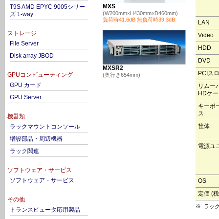
MXS
T9S AMD EPYC 9005シリー
(W200mm×H430mm×D460mm)
ズ 1-way
負荷時41.6dB 無負荷時39.3dB
LAN
ストレージ
Video
File Server
HDD
Disk array JBOD
DVD
MXSR2
PCIス
GPUコンピューティング
(奥行き654mm)
GPU カード
リムー
HDケ
GPU Server
キーボ
ス
機器類
筐体
ラックマウントコンソール
増設部品・周辺機器
電源ユ
ラック関連
ソフトウェア・サービス
ソフトウェア・サービス
OS
定価 (税
その他
※
ラッ
トランスピュータ応用製品