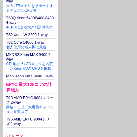
way
最大4TBメモリをサポートす
るデュアルCPU機
TS3Q Xeon 5400/6400/8400
4-way
4CPUによる大きな計算能力
TS2 Xeon W-2200 1-way
TS1 Core 14000 1-way
個人使用の端末機に最適
MXDR2 Xeon MAX 9400 2-
way
CPU内に64GBメモリを内蔵
したXeon MAX CPUを搭載
MXS Xeon MAX 9400 1-way
EPYC 最大128コアの計
算能力
T9D AMD EPYC 9004シリー
ズ 2-way
高速メモリ、大容量キャッシ
ュ、多数コア
T9S AMD EPYC 9004シリー
ズ 1-way
ストレージ