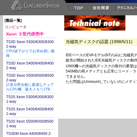
[製品一覧]
コンピュータ
Xeon ３世代併売中
光磁気ディスクの話題 (1998/5/11)
TS3D Xeon 5300/6300/8300
2-way
CPU値下がりでお求め易い価
IDEベースのEVAモデル(NTのみ)に光磁
格
販売が開始されたIDE光磁気ディスクの動作
TS3D Xeon 5400/6400/8400
UNIX機への光磁気ディスクの取付の要望
2-way
540MBの両メディアとも正常にリード・
TS3D Xeon 5500/6500/8500
できません。
2-way
ただ問題はUnmountしていないのにメデ
計算分野全般に最適なデュア
ルCPU機 最大メモリ2TB
TS3S Xeon 5300/6300/8300
1-way
TS3S Xeon 5400/6400/8400
1-way
TS3S Xeon 5500/6500/8500
1-way
TS3DM Xeon 6400/8400 2-