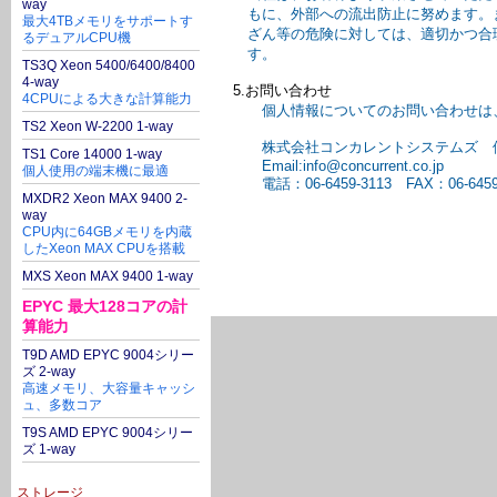
way
もに、外部への流出防止に努めます。
最大4TBメモリをサポートす
ざん等の危険に対しては、適切かつ合
るデュアルCPU機
す。
TS3Q Xeon 5400/6400/8400
4-way
5.お問い合わせ
4CPUによる大きな計算能力
個人情報についてのお問い合わせは、
TS2 Xeon W-2200 1-way
株式会社コンカレントシステムズ 
TS1 Core 14000 1-way
Email:info@concurrent.co.jp
個人使用の端末機に最適
電話：06-6459-3113 FAX：06-6459-
MXDR2 Xeon MAX 9400 2-
way
CPU内に64GBメモリを内蔵
したXeon MAX CPUを搭載
MXS Xeon MAX 9400 1-way
EPYC 最大128コアの計
算能力
T9D AMD EPYC 9004シリー
ズ 2-way
高速メモリ、大容量キャッシ
ュ、多数コア
T9S AMD EPYC 9004シリー
ズ 1-way
ストレージ