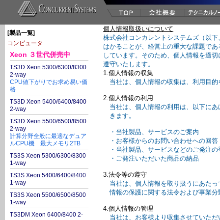
個人情報取扱いについて
[製品一覧]
株式会社コンカレントシステムズ（以下
コンピュータ
はかることが、経営上の重大な課題であ
Xeon ３世代併売中
しています。そのため、個人情報を適切
遵守いたします。
TS3D Xeon 5300/6300/8300
1.個人情報の収集
2-way
当社は、個人情報の収集は、利用目
CPU値下がりでお求め易い価
格
2.個人情報の利用
TS3D Xeon 5400/6400/8400
当社は、個人情報の利用は、以下にあ
2-way
きます。
TS3D Xeon 5500/6500/8500
2-way
・当社製品、サービスのご案内
計算分野全般に最適なデュア
・お客様からのお問い合わせへの回答
ルCPU機 最大メモリ2TB
・当社製品、サービスなどのご発注の
TS3S Xeon 5300/6300/8300
・ご発注いただいた商品の納品
1-way
3.法令等の遵守
TS3S Xeon 5400/6400/8400
1-way
当社は、個人情報を取り扱うにあたっ
情報の保護に関する法令および事業分
TS3S Xeon 5500/6500/8500
1-way
4.個人情報の管理
TS3DM Xeon 6400/8400 2-
当社は、お客様より収集させていただ